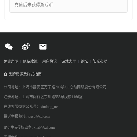
充值后未获得游戏币
免责声明
隐私政策
用户协议
游戏大厅
论坛
阳光心动
品牌资源及样式指南
公司地址：上海市静安区万荣路700号A1 心动网络股份有限公司
注册地址：上海市闵行区东川路555号戊楼1166室
在线客服微信公众号：xindong_net
投诉举报邮箱: tousu@xd.com
IP衍生&授权业务: x.lab@xd.com