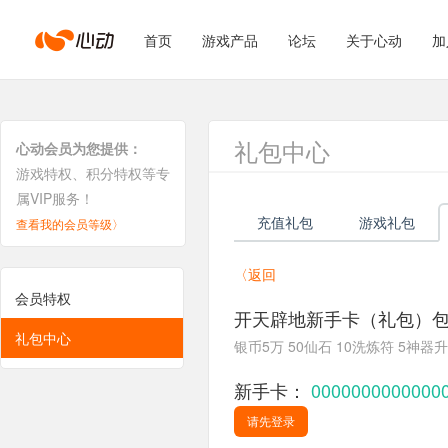
心
首页
游戏产品
论坛
关于心动
加
动
礼包中心
心动会员为您提供：
游戏特权、积分特权等专
属VIP服务！
网
充值礼包
游戏礼包
查看我的会员等级〉
〈返回
络
会员特权
开天辟地新手卡（礼包）
礼包中心
银币5万 50仙石 10洗炼符 5神器
新手卡：
0000000000000
请先登录