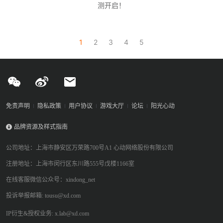
测开启！
1
2
3
4
5
免责声明
隐私政策
用户协议
游戏大厅
论坛
阳光心动
品牌资源及样式指南
公司地址：上海市静安区万荣路700号A1 心动网络股份有限公司
注册地址：上海市闵行区东川路555号戊楼1166室
在线客服微信公众号：xindong_net
投诉举报邮箱: tousu@xd.com
IP衍生&授权业务: x.lab@xd.com