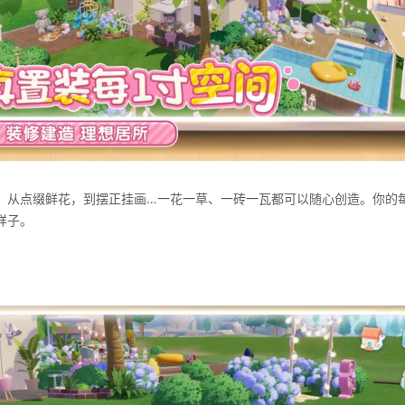
；从点缀鲜花，到摆正挂画…一花一草、一砖一瓦都可以随心创造。你的
样子。