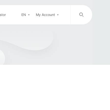
stor
EN
My Account
/
中文
EN
Login in
Top-up
Support