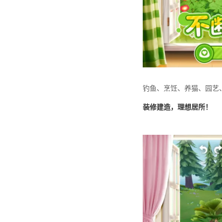
钓鱼、烹饪、养猫、园艺
装修建造，理想居所！