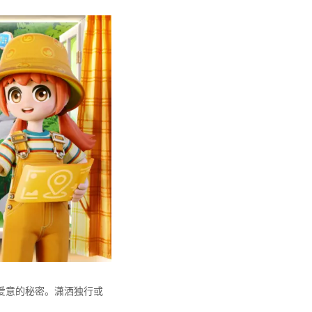
爱意的秘密。潇洒独⾏或