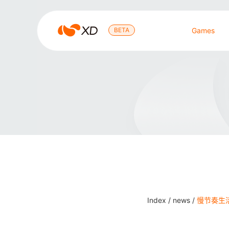
心
BETA
Games
动
Search Result
Index /
news /
慢节奏生