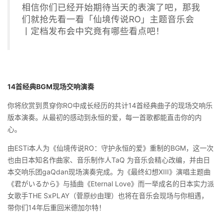
相信你们已经开始期待当天的表演了吧，那我
们就抢先看一看「仙境传说RO」主题音乐会
丨定档发布会中究竟有哪些看点吧！
14首经典BGM现场交响演奏
你将欣赏到贯穿你RO中成长经历的共计14首经典曲子的现场交响乐
版本演奏。从最初的感动到永恒的爱，每一首歌都能直击你的内
心。
由ESTi本人为《仙境传说RO：守护永恒的爱》重制的BGM，这一次
也由日本知名作曲家、音乐制作人TaQ 为音乐会精心改编，并由日
本交响乐团gaQdan现场演奏完成。为《最终幻想XIII》演唱主题曲
《君がいるから》与插曲《Eternal Love》而一举成名的日本实力派
女歌手THE SxPLAY（菅原纱由理）也将在音乐会现场与你相遇，
带你们14年后重回米德加尔特！