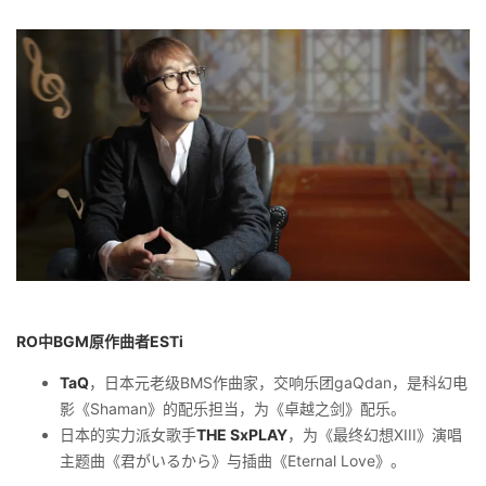
RO中BGM原作曲者ESTi
TaQ
，日本元老级BMS作曲家，交响乐团gaQdan，
是科幻电
影《Shaman》的配乐担当，为《卓越之剑》配乐。
日本的实力派女歌手
THE SxPLAY
，
为《最终幻想XIII》演唱
主题曲《君がいるから》与插曲《Eternal Love》。