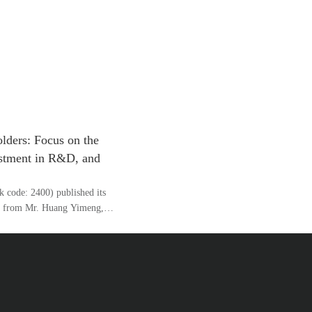
ders: Focus on the
stment in R&D, and
 code: 2400) published its
ers from Mr. Huang Yimeng,
Group. In his letter, Mr.
 conventional ROI-based
 a content-oriented model.
tform, developers and users:
for TapTap through game
e platform; TapTap will retain