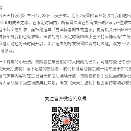
开
《天天打波利》生日4月28日当天开始。连续7天冒险者都能收到我们送
冒险者的成长之路。在限定时间内，所有冒险者在所有关卡的Zeny产量收
逛不起交易所啦！而神秘道具「充满惊喜的礼物盒子」更有机会开出MVP
时装部分我们也有准备，压轴的周年限定时装趴趴小巴风特头饰没有“血统
唤醒活动也将长时间开启，如若遗失的好友被冒险者成功唤醒，双方不仅
章可领取。
一个有趣的小玩法。冒险者在米德加尔特大陆闯荡已久，可能有些记忆已
在《天天打波利》留下足迹的冒险者，我们都能帮助你生成一段专属于你的
新的庆典内容将在生日当天和之后陆续开放，冒险者和新职业见面的时间
请大家尽情享受这场庆典狂欢吧，未来《天天打波利》也会秉持着初心和
关注官方微信公众号