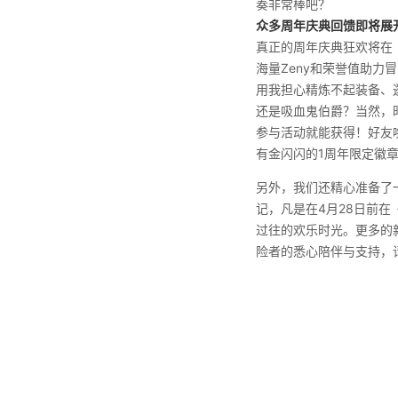
奏非常棒吧？
众多周年庆典回馈即将展
真正的周年庆典狂欢将在
海量Zeny和荣誉值助力
用我担心精炼不起装备、
还是吸血鬼伯爵？当然，
参与活动就能获得！好友
有金闪闪的1周年限定徽
另外，我们还精心准备了
记，凡是在4月28日前
过往的欢乐时光。更多的
险者的悉心陪伴与支持，