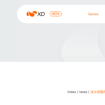
心
BETA
Games
动
Search Result
Index /
news /
决斗改版