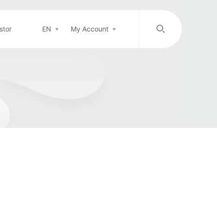
stor
EN
My Account
/
中文
EN
Login in
Top-up
Support