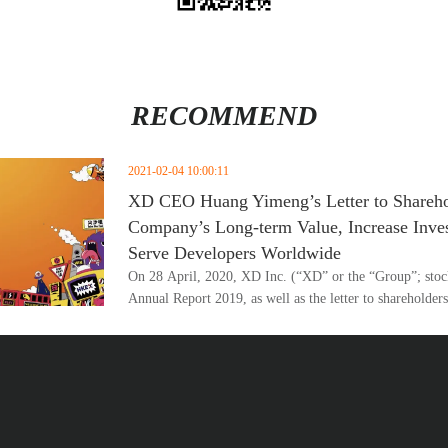
RECOMMEND
2021-02-04 10:00:11
XD CEO Huang Yimeng’s Letter to Sharehol
Company’s Long-term Value, Increase Inve
Serve Developers Worldwide
On 28 April, 2020, XD Inc. (“XD” or the “Group”; stock
Annual Report 2019, as well as the letter to sharehold
Chairman of the Board & Chief Executive Officer of the 
Huang suggested that Xindong will shift away from the
business model of game development, and move towards
The new model features a virtuous cycle linking the pla
Xindong will offer the premium and exclusive content 
development and publishing, attracting more users to th