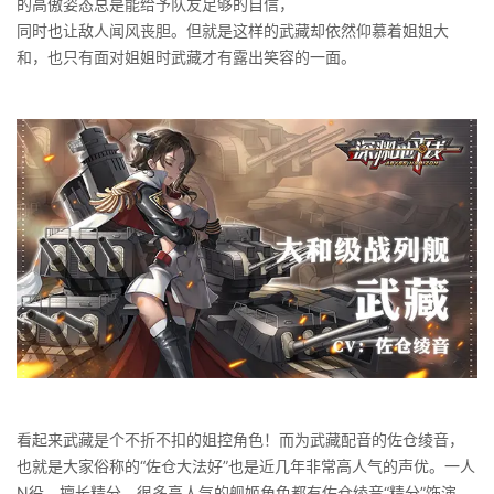
的高傲姿态总是能给予队友足够的自信，
同时也让敌人闻风丧胆。但就是这样的武藏却依然仰慕着姐姐大
和，也只有面对姐姐时武藏才有露出笑容的一面。
看起来武藏是个不折不扣的姐控角色！而为武藏配音的佐仓绫音，
也就是大家俗称的“佐仓大法好”也是近几年非常高人气的声优。一人
N役，擅长精分，很多高人气的舰姬角色都有佐仓绫音“精分”饰演。