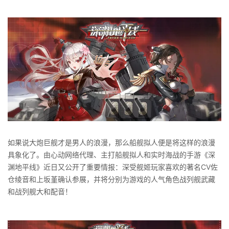
如果说大炮巨舰才是男人的浪漫，那么船舰拟人便是将这样的浪漫
具象化了。由心动网络代理、主打船舰拟人和实时海战的手游《深
渊地平线》近日又公开了重要情报：深受舰姬玩家喜欢的著名CV佐
仓绫音和上坂堇确认参展，并将分别为游戏的人气角色战列舰武藏
和战列舰大和配音！