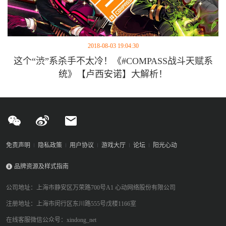
2018-08-03 19:04:30
这个“渋”系杀手不太冷！《#COMPASS战斗天赋系
统》【卢西安诺】大解析！
免责声明
隐私政策
用户协议
游戏大厅
论坛
阳光心动
品牌资源及样式指南
公司地址：上海市静安区万荣路700号A1 心动网络股份有限公司
注册地址：上海市闵行区东川路555号戊楼1166室
在线客服微信公众号：xindong_net