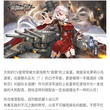
大和的CV是常常被大家戏称为“政委”的上坂堇。她是呆毛萝莉小鸟
游家，也是额头反光（？）的凸守早苗，更是唱得一手俄语好《喀
秋莎》的副队长诺娜！作为资深军迷的上坂堇将在游戏中为一身戎
装的大和配音，相信这样的搭配会一定会碰撞出不一样的火花！
佐仓绫音配役，战列舰武藏人设公开
有着无敌的不沉之舰的称号，以坚不可摧而闻名的舰姬。不慌不忙