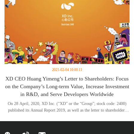
2021-02-04 10:00:11
XD CEO Huang Yimeng’s Letter to Shareholders: Focus
on the Company’s Long-term Value, Increase Investment
in R&D, and Serve Developers Worldwide
On 28 April, 2020, XD Inc. (“XD” or the “Group”; stock code: 2400)
published its Annual Report 2019, as well as the letter to shareholders
from Mr. Huang Yimeng, Chairman of the Board & Chief Executive
Officer of the Group. In his letter, Mr. Huang suggested that Xindong
will shift away from the conventional ROI-based business model of game