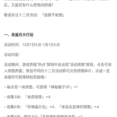
后，又是否有什么奇怪的阴谋？
敬请关注十二月活动：「拯救不射猎」
一、圣诞月大行动
活动时间：12月1日5点-1月1日5点
活动内容：
活动期间，游戏界面“热点”按钮中会出现“活动拼图”按钮，点击可进
入拼图界面；参加不同的十二月活动即可点亮拼图碎片，达成一定
进度时可获得特别奖励哦~
– 每点亮一块拼图，可获得「神秘箱子SP」×1
– 收集3块：「金质勋章」×4
– 收集6块：「祈祷晶片包」×4、「来自女武神的馈赠」×4
– 收集9块：限定卡片「不射猎的悲惨圣诞节」×1