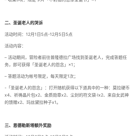
二、圣诞老人的哭诉
活动时间：12月1日5点-12月5日5点
活动内容：
– 活动期间，冒险者前往普隆德拉广场找到圣诞老人，完成答题任
务，即可获得「圣诞老人的怨念」×1；
– 答题活动为帐号限定，每天限定1次；
-「圣诞老人的怨念」：打开随机获得以下道具中的一种：莫拉硬币
x4、祈祷晶片包x2、金质勋章x2、尘封的符文袋·Ⅰx2、来自女武神
的馈赠x2、玛丝黛拉种子x1。
三、恩德勒斯塔额外奖励