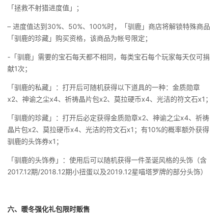
「拯救不射猎进度值」；
– 进度值达到30%、50%、100%时，「驯鹿」商店将解锁特殊商品
「驯鹿的珍藏」购买资格，该商品为帐号限定；
-「驯鹿」需要的宝石每天都不相同，每类宝石每个玩家每天仅可捐
献1次；
「驯鹿的私藏」：打开后可随机获得以下道具的一种：金质勋章
x2、神谕之尘x4、祈祷晶片包x2、莫拉硬币x4、光洁的符文石x1；
「驯鹿的珍藏」：打开后必定获得金质勋章x2、神谕之尘x4、祈祷
晶片包x2、莫拉硬币x4、光洁的符文石x1；有10%的概率额外获得
驯鹿的头饰券x1；
「驯鹿的头饰券」：使用后可以随机获得一件圣诞风格的头饰（含
2017.12期/2018.12期小扭蛋以及2019.12星喵塔罗牌的部分头饰）
六、暖冬强化礼包限时贩售