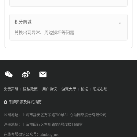
积分商城
兑换出现异常、周边损坏等问题
免责声明
隐私政策
用户协议
游戏大厅
论坛
阳光心动
品牌资源及样式指南
公司地址：上海市静安区万荣路700号A1 心动网络股份有限公司
注册地址：上海市闵行区东川路555号戊楼1166室
在线客服微信公众号：xindong_net