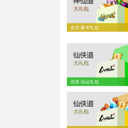
史诗·豪华礼包
优质·珍品礼包