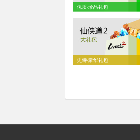
优质·珍品礼包
史诗·豪华礼包