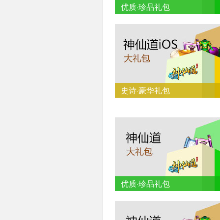
优质·珍品礼包
史诗·豪华礼包
优质·珍品礼包