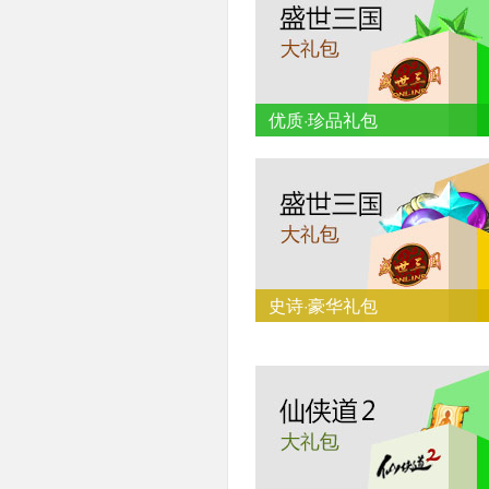
优质·珍品礼包
史诗·豪华礼包