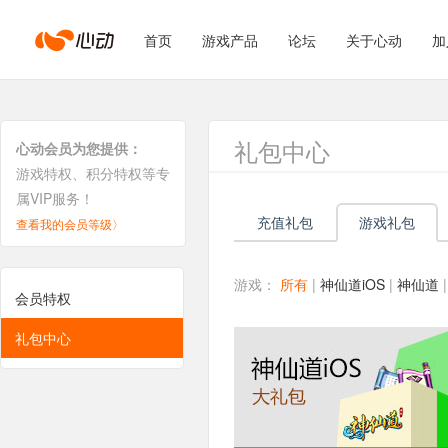
心
首页
游戏产品
论坛
关于心动
加
动
礼包中心
心动会员为您提供：
游戏特权、积分特权等专
属VIP服务！
网
充值礼包
游戏礼包
查看我的会员等级〉
络
游戏：
所有
|
神仙道iOS
|
神仙道
会员特权
礼包中心