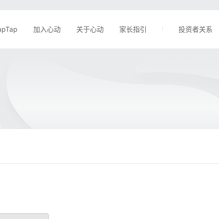
apTap
加入心动
关于心动
家长指引
投资者关系