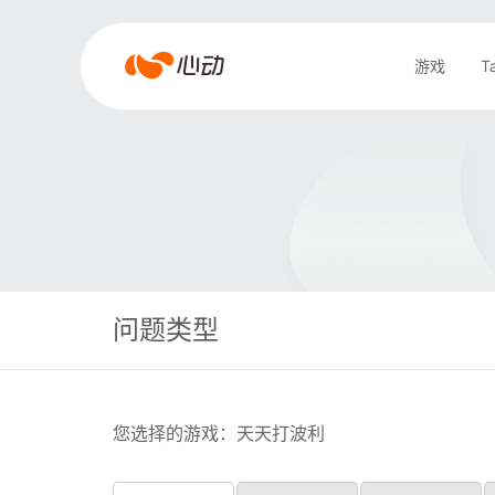
心
游戏
T
动
搜索结果
问题类型
您选择的游戏：天天打波利