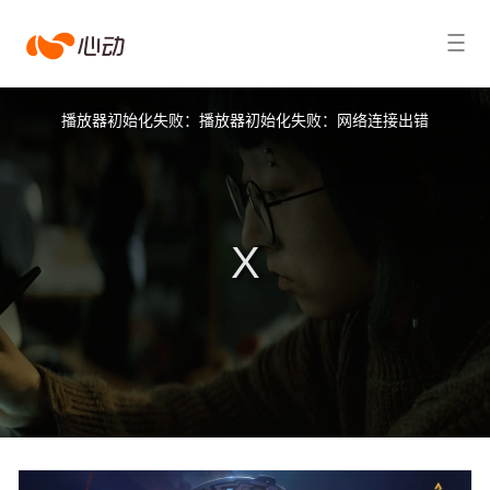
心
搜索结果
动
This
is
a
播放器初始化失败：播放器初始化失败：网络连接出错
modal
window.