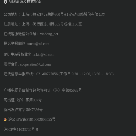
品牌资源及样式指南
公司地址：上海市静安区万荣路700号A1 心动网络股份有限公司
注册地址：上海市闵行区东川路555号戊楼1166室
在线客服微信公众号：xindong_net
投诉举报邮箱: tousu@xd.com
IP衍生&授权业务: x.lab@xd.com
发行合作: cooperation@xd.com
违法信息举报专线：021-60727056 (工作日 9:30 ~ 12:00, 13:30 ~ 18:30)
广播电视节目制作经营许可证（沪）字第05033号
网出证（沪）字第007号
新出发沪零字第K7836号
沪公网安备31010602009555号
沪ICP备11033765号-9