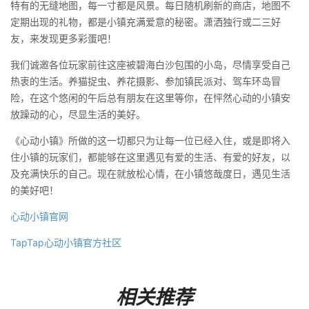
特有的无缝地图，每一寸都是风景。每日随机刷新的商店，地图不
定期出现的礼物，都是小镇充满爱意的秘密。潇洒独⾏或⼆三好
友，来发现更多彩蛋吧！
我们诚邀各位玩家前往这座被碧海白沙包围的小岛，尽情享受自己
热衷的生活。养猫捉虫、养花摄影、参加镇民派对、驾车环岛冒
险，在这个悠闲的午后总有朋友在这里等你，在怦然心动的小镇安
放躁动的心，尽显生活的美好。
《心动小镇》所做的这一切都只为让每一位已经入住，或是即将入
住小镇的玩家们，都能够在这里遇见有爱的生活、有爱的好友，以
及充满快乐的自己。现在就放松心情，在小镇悠哉度日，遇见生活
的美好吧！
心动小镇官网
TapTap心动小镇官方社区
相关推荐