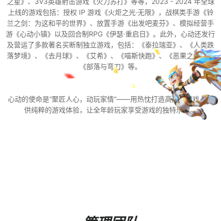
之星》、3V3英雄射击游戏《火力苏打》等等，2023 - 2024 年全球
上线的游戏包括：授权 IP 游戏《火炬之光·无限》，战棋类手游《铃
兰之剑：为这和平的世界》、放置手游《出发吧麦芬》、模拟经营手
游《心动小镇》以及回合制RPG《伊瑟·重启日》。此外，心动还发行
及营运了多款著名买断制独立游戏，包括：《泰拉瑞亚》、《人类跌
落梦境》、《去月球》、《艾希》、《喵斯快跑》、《恶果之地》、
《部落与弯刀》等。
心动的使命是“聚匠人心，动玩家情“——用热忱打造高品质游戏，提
供纯粹的游戏体验，让全年龄玩家享受游戏的独特乐趣。