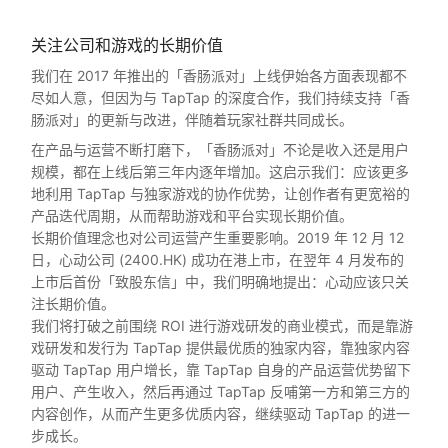
关注公司和游戏的长期价值
我们在 2017 年推出的「香肠派对」上线伊始各方面表现都不
尽如人意，但因为与 TapTap 的深度合作，我们持续支持「香
肠派对」的更新与改进，伴随着玩家社群共同成长。
在产品与运营不断打磨下，「香肠派对」不论是收入还是用户
规模，都在上线后第三年内逐年增加。这启示我们：应该更多
地利用 TapTap 与独家游戏的协作优势，让创作者有更宽裕的
产品迭代周期，从而帮助游戏和平台实现长期价值。
长期价值理念也对公司运营产生重要影响。2019 年 12 月 12
日，心动公司 (2400.HK) 成功在港上市，在翌年 4 月发布的
上市后首份「致股东信」中，我们明确地提出：心动应该只关
注长期价值。
我们将打破之前围绕 ROI 进行游戏研发的商业模式，而是靠游
戏研发和发行为 TapTap 提供最优质的独家内容，靠独家内容
驱动 TapTap 用户增长，靠 TapTap 自身的产品运营优势留下
用户、产生收入，然后再通过 TapTap 反哺第一方和第三方的
内容创作，从而产生更多优质内容，继续驱动 TapTap 的进一
步成长。