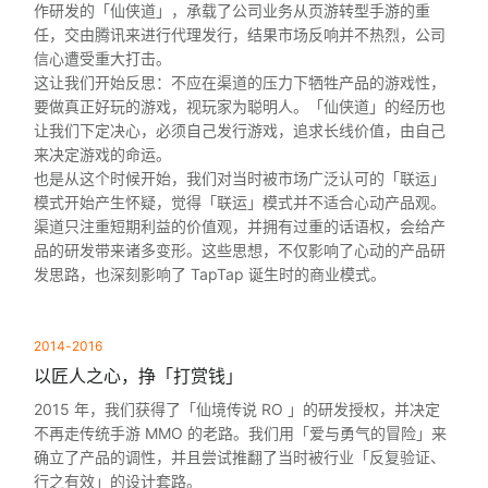
作研发的「仙侠道」，承载了公司业务从页游转型手游的重
任，交由腾讯来进行代理发行，结果市场反响并不热烈，公司
信心遭受重大打击。
这让我们开始反思：不应在渠道的压力下牺牲产品的游戏性，
要做真正好玩的游戏，视玩家为聪明人。「仙侠道」的经历也
让我们下定决心，必须自己发行游戏，追求长线价值，由自己
来决定游戏的命运。
也是从这个时候开始，我们对当时被市场广泛认可的「联运」
模式开始产生怀疑，觉得「联运」模式并不适合心动产品观。
渠道只注重短期利益的价值观，并拥有过重的话语权，会给产
品的研发带来诸多变形。这些思想，不仅影响了心动的产品研
发思路，也深刻影响了 TapTap 诞生时的商业模式。
2014-2016
以匠人之心，挣「打赏钱」
2015 年，我们获得了「仙境传说 RO 」的研发授权，并决定
不再走传统手游 MMO 的老路。我们用「爱与勇气的冒险」来
确立了产品的调性，并且尝试推翻了当时被行业「反复验证、
行之有效」的设计套路。