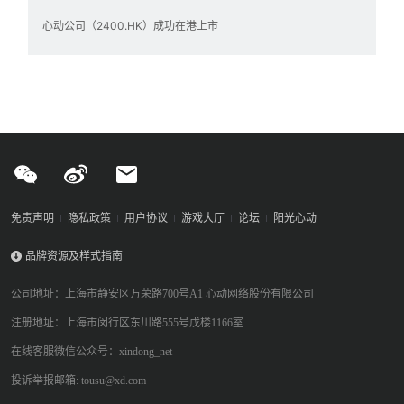
心动公司（2400.HK）成功在港上市
免责声明
隐私政策
用户协议
游戏大厅
论坛
阳光心动
品牌资源及样式指南
公司地址：上海市静安区万荣路700号A1 心动网络股份有限公司
注册地址：上海市闵行区东川路555号戊楼1166室
在线客服微信公众号：xindong_net
投诉举报邮箱: tousu@xd.com