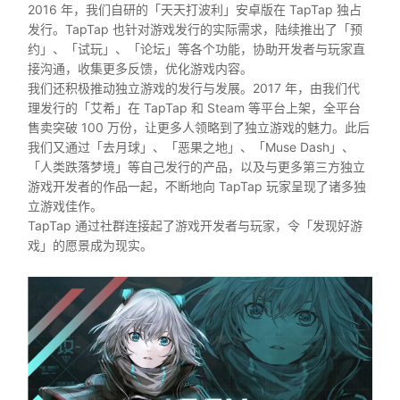
2016 年，我们自研的「天天打波利」安卓版在 TapTap 独占
发行。TapTap 也针对游戏发行的实际需求，陆续推出了「预
约」、「试玩」、「论坛」等各个功能，协助开发者与玩家直
接沟通，收集更多反馈，优化游戏内容。
我们还积极推动独立游戏的发行与发展。2017 年，由我们代
理发行的「艾希」在 TapTap 和 Steam 等平台上架，全平台
售卖突破 100 万份，让更多人领略到了独立游戏的魅力。此后
我们又通过「去月球」、「恶果之地」、「Muse Dash」、
「人类跌落梦境」等自己发行的产品，以及与更多第三方独立
游戏开发者的作品一起，不断地向 TapTap 玩家呈现了诸多独
立游戏佳作。
TapTap 通过社群连接起了游戏开发者与玩家，令「发现好游
戏」的愿景成为现实。