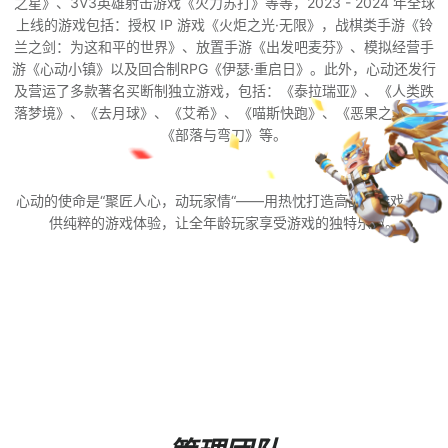
之星》、3V3英雄射击游戏《火力苏打》等等，2023 - 2024 年全球
上线的游戏包括：授权 IP 游戏《火炬之光·无限》，战棋类手游《铃
兰之剑：为这和平的世界》、放置手游《出发吧麦芬》、模拟经营手
游《心动小镇》以及回合制RPG《伊瑟·重启日》。此外，心动还发行
及营运了多款著名买断制独立游戏，包括：《泰拉瑞亚》、《人类跌
落梦境》、《去月球》、《艾希》、《喵斯快跑》、《恶果之地》、
《部落与弯刀》等。
心动的使命是“聚匠人心，动玩家情“——用热忱打造高品质游戏，提
供纯粹的游戏体验，让全年龄玩家享受游戏的独特乐趣。