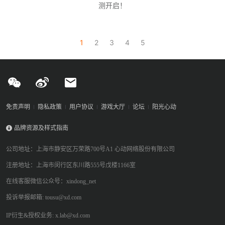
测开启！
1
2
3
4
5
免责声明
隐私政策
用户协议
游戏大厅
论坛
阳光心动
品牌资源及样式指南
公司地址：上海市静安区万荣路700号A1 心动网络股份有限公司
注册地址：上海市闵行区东川路555号戊楼1166室
在线客服微信公众号：xindong_net
投诉举报邮箱: tousu@xd.com
IP衍生&授权业务: x.lab@xd.com