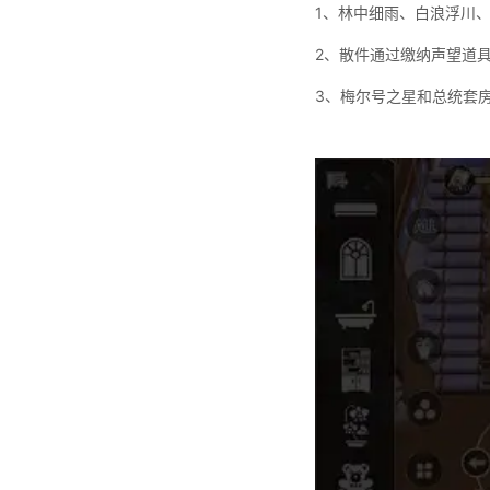
1
、林中细雨、白浪浮川
2
、散件通过缴纳声望道
3
、梅尔号之星和总统套