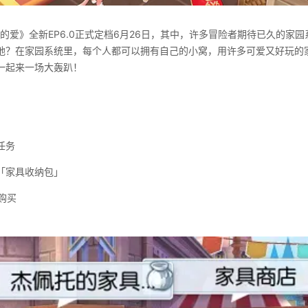
的爱》全新
EP6.0
正式定档
6
月
26
日，其中，许多冒险者期待已久的家园
地？在家园系统里，每个人都可以拥有自己的小窝，用许多可爱又好玩的
一起来一场大轰趴！
任务
「家具收纳包」
购买