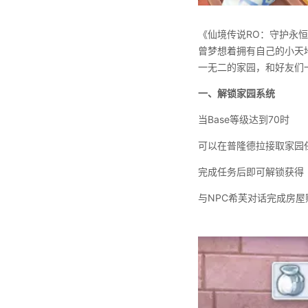
《仙境传说
RO
：守护永恒
曾梦想着拥有自己的小天
一无二的家园，和好友们
一、解锁家园系统
当
Base
等级达到
70
时
可以在普隆德拉接取家园
完成任务后即可解锁获得
与
NPC
希芙对话完成房屋