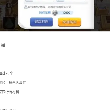
料后
超过
20
个
冒险手册永久属性
家园特有材料