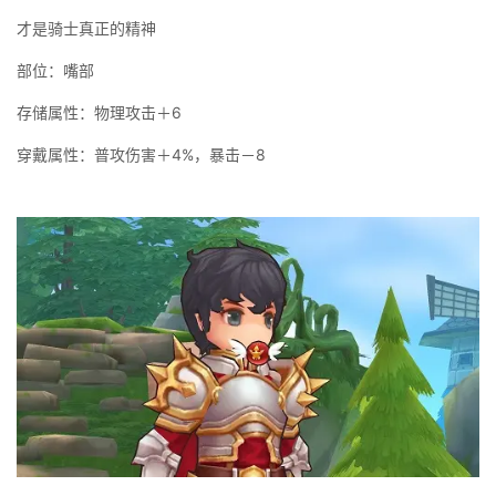
才是骑士真正的精神
部位：嘴部
存储属性：物理攻击＋6
穿戴属性：普攻伤害＋4%，暴击－8