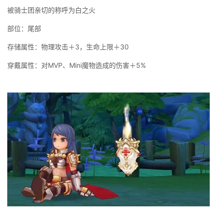
被骑士团亲切的称呼为白之火
部位：尾部
存储属性：物理攻击＋3，生命上限＋30
穿戴属性：对MVP、Mini魔物造成的伤害＋5%