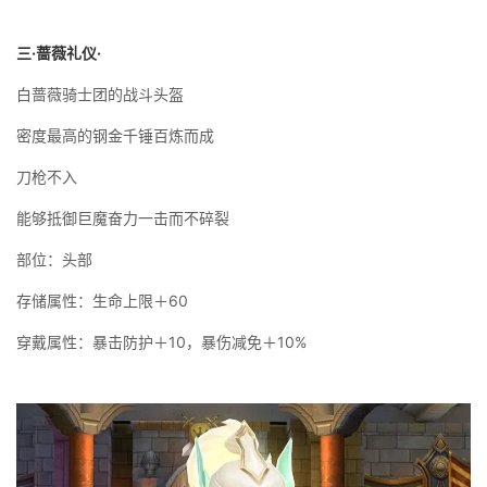
三·蔷薇礼仪·
白蔷薇骑士团的战斗头盔
密度最高的钢金千锤百炼而成
刀枪不入
能够抵御巨魔奋力一击而不碎裂
部位：头部
存储属性：生命上限＋60
穿戴属性：暴击防护＋10，暴伤减免＋10%