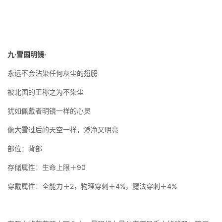
九·雪国明镜·
永远不会沾染任何灰尘的翅膀
被北国的王称之为不染尘
犹如佩戴者明镜一样的心灵
像大雪过后的天空一样，澄净又明亮
部位：背部
存储属性：生命上限＋90
穿戴属性：全能力＋2，物理穿刺＋4%，魔法穿刺＋4%