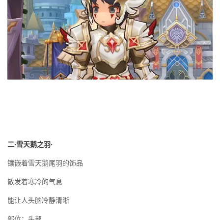
二·雪天鹅之羽·
镶嵌着雪天鹅尾羽的饰品
散发着寒冷的气息
能让人头脑冷静清晰
部位：头部