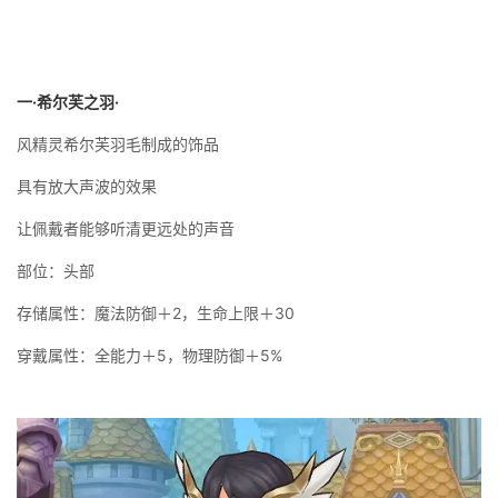
一·希尔芙之羽·
风精灵希尔芙羽毛制成的饰品
具有放大声波的效果
让佩戴者能够听清更远处的声音
部位：头部
存储属性：魔法防御＋2，生命上限＋30
穿戴属性：全能力＋5，物理防御＋5%