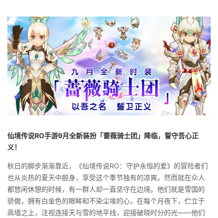
仙境传说RO
手游9
月全新装扮「蔷薇骑士团」降临，誓守吾心正
义！
秋日的脚步渐渐靠近，《仙境传说RO：守护永恒的爱》的冒险者们
也从炎热的夏天中脱身，享受这个季节独有的凉爽。然而就在众人
都悠闲休憩的时候，有一群人却一直坚守在边境。他们就是雪国的
骄傲，拥有白金色的眼眸和不染尘埃的心，在每个月夜下，伫立于
高墙之上，注视连接天与雪的地平线，迎接破晓时分的光——他们