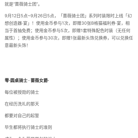
就是“蔷薇骑士团”。
9月12日5点~9月26日5点，「蔷薇骑士团」系列时装限时上线「幻
想创造器·宴」！使用金币参与1次，即赠30张B格猫福利券·宴，相
当于首抽免费；使用金币参与5次，即赠1套特殊配色时装（无任何
属性）；使用金币参与30次，即赠1张最新头饰兑换券，可以兑换任
意最新头饰！
零·圆桌骑士
·
蔷薇女爵·
每位被授勋的骑士
在经历洗礼的那天
都要对自己的起誓
毕生都将执行骑士的准则