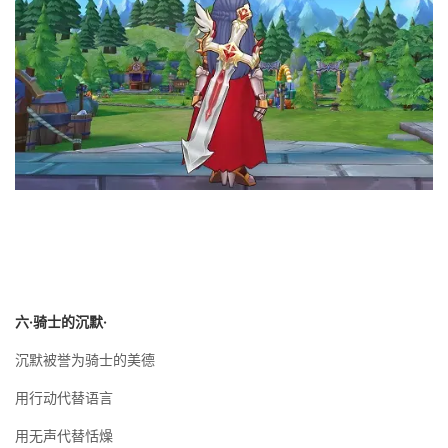
六·骑士的沉默·
沉默被誉为骑士的美德
用行动代替语言
用无声代替恬燥