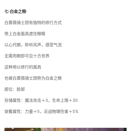
七·白金之眼·
白蔷薇骑士团有独特的修行方式
带上白金面具遮住眼睛
以心代眼，聆听风声，感受气流
无需肉眼即可见十方世界
这种用以修行的面具
也被白蔷薇骑士团称为白金之眼
部位：脸部
存储属性：魔法攻击＋3，生命上限＋30
穿戴属性：力量＋5，近战物理伤害＋5%