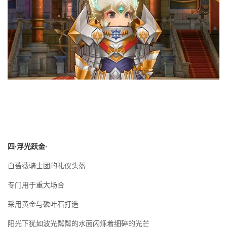
四·浮光跃金·
白蔷薇骑士团的礼仪头盔
专门用于重大场合
采用黄金与磷叶石打造
阳光下犹如波光粼粼的水面闪烁着细碎的光芒