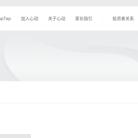
apTap
加入心动
关于心动
家长指引
投资者关系