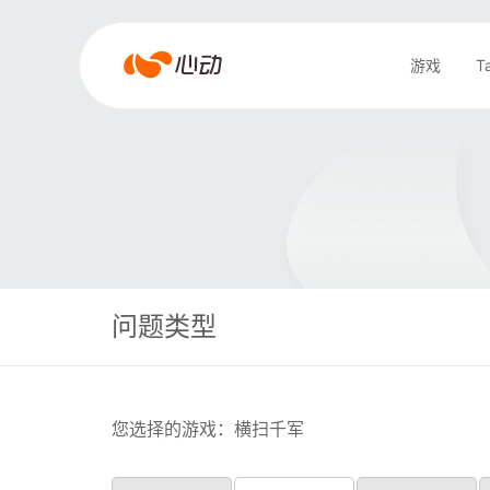
心
游戏
T
动
搜索结果
问题类型
您选择的游戏：横扫千军