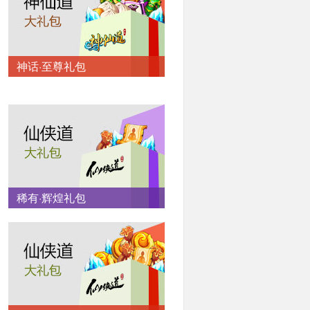
神话·至尊礼包
稀有·辉煌礼包