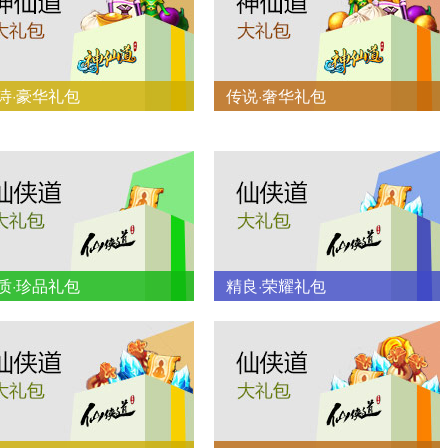
诗·豪华礼包
传说·奢华礼包
质·珍品礼包
精良·荣耀礼包