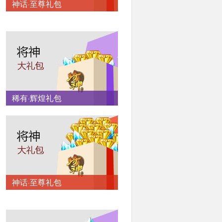
神话·至尊礼包
稀有·辉煌礼包
神话·至尊礼包