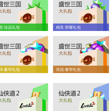
质·珍品礼包
精良·荣耀礼包
诗·豪华礼包
传说·奢华礼包