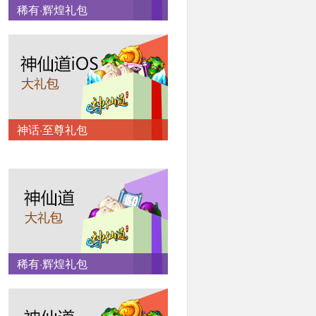
稀有·辉煌礼包
神话·至尊礼包
稀有·辉煌礼包