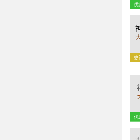
优
史
优