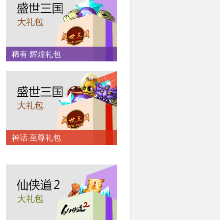
稀有·辉煌礼包
神话·至尊礼包