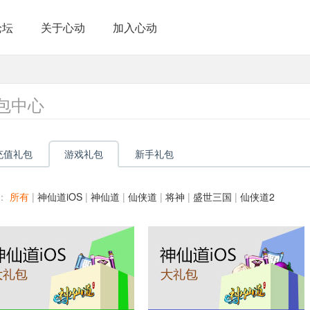
论坛
关于心动
加入心动
包中心
充值礼包
游戏礼包
新手礼包
：
所有
|
神仙道iOS
|
神仙道
|
仙侠道
|
将神
|
盛世三国
|
仙侠道2