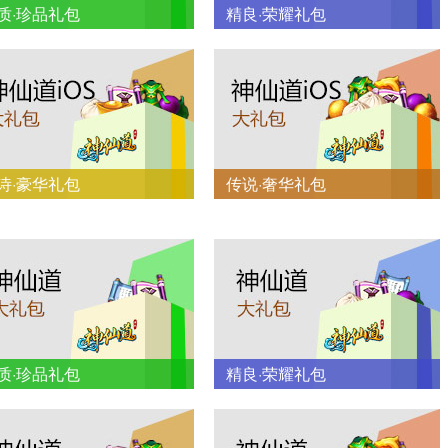
质·珍品礼包
精良·荣耀礼包
诗·豪华礼包
传说·奢华礼包
质·珍品礼包
精良·荣耀礼包