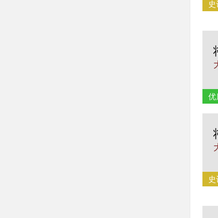
史
优
史