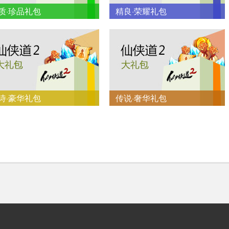
质·珍品礼包
精良·荣耀礼包
诗·豪华礼包
传说·奢华礼包