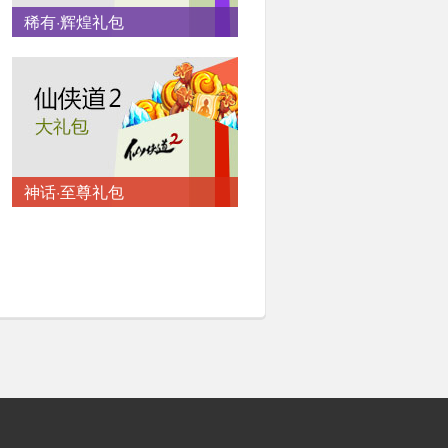
稀有·辉煌礼包
神话·至尊礼包